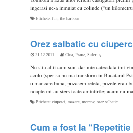
ingerasi ne-a inmuiat cu colinde (“un kilomet
Etichete:
fun
,
the harbour
Orez salbatic cu ciuperc
21.12.2011
Cina
,
Pranz
,
Sufertaş
Nu stiu altii cum sunt dar mie cateodata imi vin
acolo (sper sa nu ma transform in Bucatarul Psih
o mancare buna, pozasem reteta, pozele erau bu
noapte mi-au sters toate amintirile; acum nu m
Etichete:
ciuperci
,
mazare
,
morcov
,
orez salbatic
Cum a fost la “Repetiti