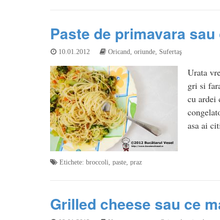
Paste de primavara sau 
10.01.2012
Oricand, oriunde
,
Sufertaş
Urata vr
gri si fa
cu ardei 
congelato
asa ai ci
Etichete:
broccoli
,
paste
,
praz
Grilled cheese sau ce m