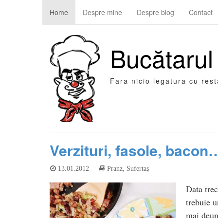
Home
Despre mine
Despre blog
Contact
Bucătarul
Fara nicio legatura cu res
Verzituri, fasole, bacon
13.01.2012
Pranz
,
Sufertaş
Data trec
trebuie u
mai deun