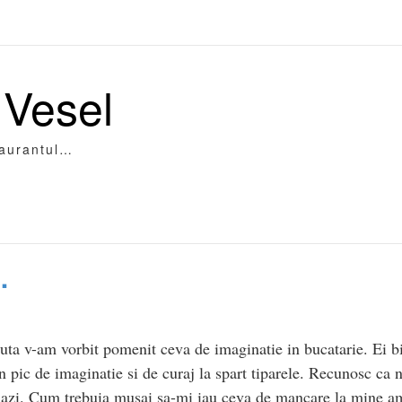
 Vesel
taurantul…
…
uta v-am vorbit pomenit ceva de imaginatie in bucatarie. Ei bin
n pic de imaginatie si de curaj la spart tiparele. Recunosc ca nu
azi. Cum trebuia musai sa-mi iau ceva de mancare la mine am