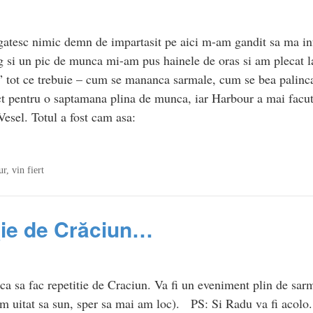
gatesc nimic demn de impartasit pe aici m-am gandit sa ma infru
 si un pic de munca mi-am pus hainele de oras si am plecat la
 tot ce trebuie – cum se mananca sarmale, cum se bea palinca
ect pentru o saptamana plina de munca, iar Harbour a mai facu
Vesel. Totul a fost cam asa:
ur
,
vin fiert
ţie de Crăciun…
 sa fac repetitie de Craciun. Va fi un eveniment plin de sarma
m uitat sa sun, sper sa mai am loc). PS: Si Radu va fi acolo.