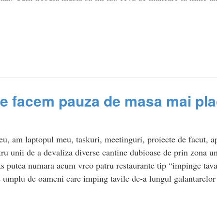
ne facem pauza de masa mai pl
u, am laptopul meu, taskuri, meetinguri, proiecte de facut, a
ru unii de a devaliza diverse cantine dubioase de prin zona u
 As putea numara acum vreo patru restaurante tip “impinge tav
 se umplu de oameni care imping tavile de-a lungul galantarel