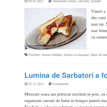
08.01.2012
Nesanatate curata
,
Oricand, oriunde
Vineri a 
din varii
mai rar. 
mai frum
cu oamen
Etichete:
branza cheddar
,
branza cu mucegai
,
dulce de iut
Lumina de Sarbatori a f
22.12.2011
Evenimente
Miercuri seara am petrecut excelent in port, cu 
organizati cursuri de batut in bongos puneti-ma p
Tombola a adus unor fericiti castigatori premii 