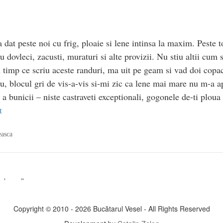
dat peste noi cu frig, ploaie si lene intinsa la maxim. Peste to
 dovleci, zacusti, muraturi si alte provizii. Nu stiu altii cu
 timp ce scriu aceste randuri, ma uit pe geam si vad doi copa
, blocul gri de vis-a-vis si-mi zic ca lene mai mare nu m-a a
a bunicii – niste castraveti exceptionali, gogonele de-ti ploua
t
easca
›
»
Copyright © 2010 - 2026 Bucătarul Vesel - All Rights Reserved