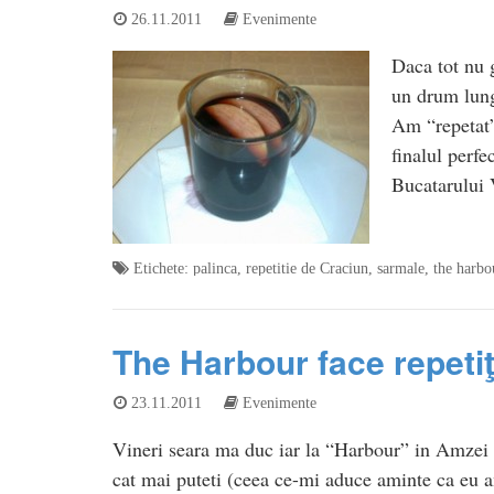
26.11.2011
Evenimente
Daca tot nu 
un drum lung
Am “repetat”
finalul perf
Bucatarului 
Etichete:
palinca
,
repetitie de Craciun
,
sarmale
,
the harbo
The Harbour face repeti
23.11.2011
Evenimente
Vineri seara ma duc iar la “Harbour” in Amzei ca
cat mai puteti (ceea ce-mi aduce aminte ca eu a