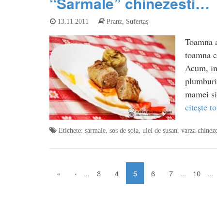
“Sarmale” chinezesti…
13.11.2011
Pranz
,
Sufertaş
Toamna a 
toamna cu
Acum, in
plumburiu
mamei si 
citește to
Etichete:
sarmale
,
sos de soia
,
ulei de susan
,
varza chinez
«
‹
...
3
4
5
6
7
...
10
...