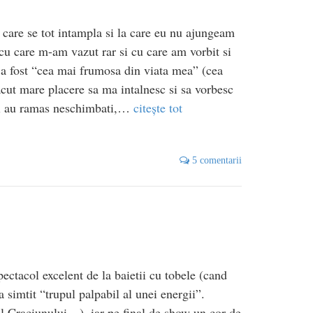
i care se tot intampla si la care eu nu ajungeam
cu care m-am vazut rar si cu care am vorbit si
i a fost “cea mai frumosa din viata mea” (cea
ut mare placere sa ma intalnesc si sa vorbesc
nii au ramas neschimbati,…
citește tot
5 comentarii
ectacol excelent de la baietii cu tobele (cand
a simtit “trupul palpabil al unei energii”.
tul Craciunului…), iar pe final de show un cor de