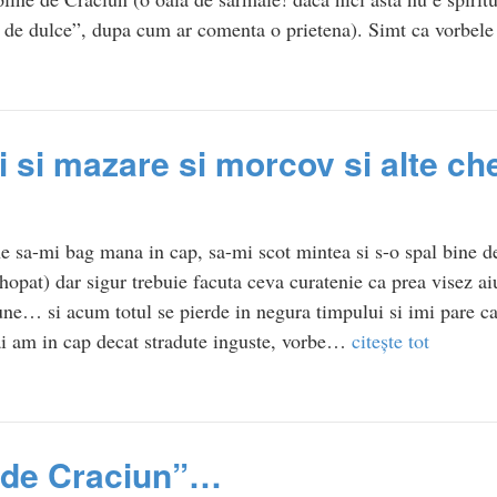
ru de dulce”, dupa cum ar comenta o prietena). Simt ca vorbe
i si mazare si morcov si alte ch
e sa-mi bag mana in cap, sa-mi scot mintea si s-o spal bine de
opat) dar sigur trebuie facuta ceva curatenie ca prea visez ai
ne… si acum totul se pierde in negura timpului si imi pare ca
ai am in cap decat stradute inguste, vorbe…
citește tot
e de Craciun”…