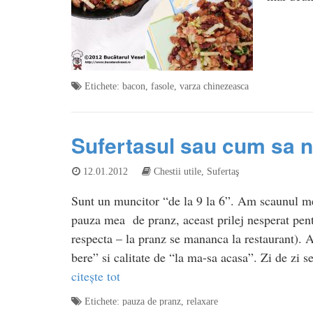
Etichete:
bacon
,
fasole
,
varza chinezeasca
Sufertasul sau cum sa 
12.01.2012
Chestii utile
,
Sufertaş
Sunt un muncitor “de la 9 la 6”. Am scaunul me
pauza mea de pranz, aceast prilej nesperat pent
respecta – la pranz se mananca la restaurant).
bere” si calitate de “la ma-sa acasa”. Zi de zi
citește tot
Etichete:
pauza de pranz
,
relaxare