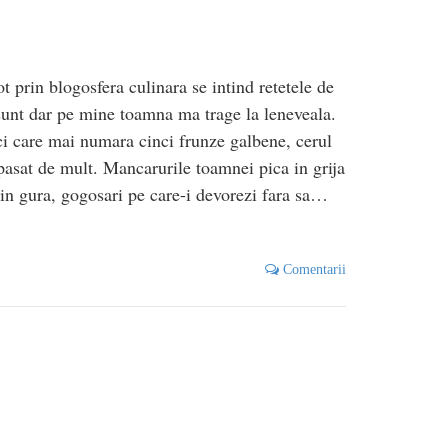
t prin blogosfera culinara se intind retetele de
m sunt dar pe mine toamna ma trage la leneveala.
ci care mai numara cinci frunze galbene, cerul
pasat de mult. Mancarurile toamnei pica in grija
 in gura, gogosari pe care-i devorezi fara sa…
Comentarii