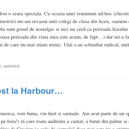
fost o seara speciala. Cu ocazia unei reuninuni ad-hoc (chesti
 motive) mi-am revazut unii colegi de clasa din liceu, oameni 
Nu sunt genul de nostalgic si nici nu cred ca perioada liceulu
oasa perioada din viata mea este acum, de fapt…) dar mi-a fac
i de care nu mai stiam nimic. Unii s-au schimbat radical, u
e
,
sandwitch
ost la Harbour…
muzica, voie buna, vin fiert si sarmale. Am avut parte de un sp
e lista!) in care toata audienta a cantat, a batut din palme si 
pline de Craciun (o oala de sarmale! daca nici asta nu e spiri