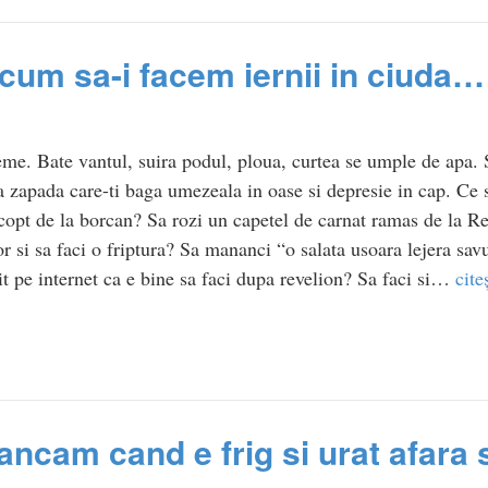
cum sa-i facem iernii in ciuda…
eme. Bate vantul, suira podul, ploua, curtea se umple de apa.
ra zapada care-ti baga umezeala in oase si depresie in cap. Ce
copt de la borcan? Sa rozi un capetel de carnat ramas de la R
r si sa faci o friptura? Sa mananci “o salata usoara lejera sa
tit pe internet ca e bine sa faci dupa revelion? Sa faci si…
cite
ancam cand e frig si urat afara