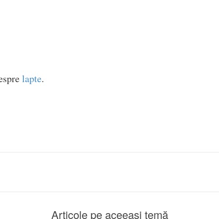
despre
lapte
.
Articole pe aceeași temă