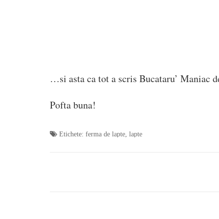
…si asta ca tot a scris Bucataru’ Maniac 
Pofta buna!
Etichete:
ferma de lapte
,
lapte