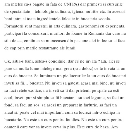
am inteles ca-s bagate in fata de CNFPA) dar primesti si cursurile
de specialitate – tehnologie culinara, igiena, nutritie etc. In aceeasi
bani intra si toate ingredientele folosite in bucataria scoala.
Formatorii sunt maestrii in arta culinara, gastronomi cu experienta,
participari la concursuri, muritori de foame in Romania dar care nu
stiu de ce, continua sa munceasca din pasiune aici in loc sa-si faca
de cap prin marile restaurante ale lumii.
Ok, astia-s bani, astea-s conditiile, dar ce ne invata ? Eh, aici se
pare ca multa lume intelege mai greu (sau deloc) ce te invata la un
curs de bucatar. Sa luminam un pic lucrurile: la un curs de bucatari
inveti sa fii… bucatar. Nu inveti sa gatesti acasa mai bine, nu inveti
sa faci retete exotice, nu inveti sa-ti dai prietenii pe spate ca esti
cool, inveti pur si simplu sa fii bucatar – sa toci legume, sa faci un
fond, sa faci un sos, sa asezi un preparat in farfurie, sa faci un
aluat si, poate cel mai important, cum sa lucrezi intr-o echipa in
bucatarie. Nu este un curs pentru foodies. Nu este un curs pentru
oamenii care vor sa invete ceva in plus. Este curs de baza. Am