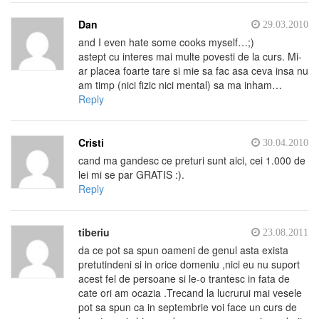
Dan
29.03.2010
and I even hate some cooks myself…;)
astept cu interes mai multe povesti de la curs. Mi-
ar placea foarte tare si mie sa fac asa ceva insa nu
am timp (nici fizic nici mental) sa ma inham…
Reply
Cristi
30.04.2010
cand ma gandesc ce preturi sunt aici, cei 1.000 de
lei mi se par GRATIS :).
Reply
tiberiu
23.08.2011
da ce pot sa spun oameni de genul asta exista
pretutindeni si in orice domeniu ,nici eu nu suport
acest fel de persoane si le-o trantesc in fata de
cate ori am ocazia .Trecand la lucrurui mai vesele
pot sa spun ca in septembrie voi face un curs de