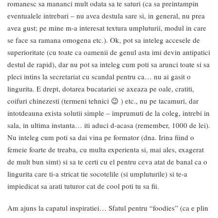
romanesc sa mananci mult odata sa te saturi (ca sa preintampin
eventualele intrebari – nu avea destula sare si, in general, nu prea
avea gust; pe mine m-a interesat textura umpluturii, modul in care
se face sa ramana omogena etc.). Ok, pot sa inteleg accesele de
superioritate (cu toate ca oamenii de genul asta imi devin antipatici
destul de rapid), dar nu pot sa inteleg cum poti sa arunci toate si sa
pleci intins la secretariat cu scandal pentru ca… nu ai gasit o
lingurita. E drept, dotarea bucatariei se axeaza pe oale, cratiti,
coifuri chinezesti (termeni tehnici 😉 ) etc., nu pe tacamuri, dar
intotdeauna exista solutii simple – imprumuti de la coleg, intrebi in
sala, in ultima instanta… iti aduci d-acasa (remember, 1000 de lei).
Nu inteleg cum poti sa dai vina pe formator (dna. Irina fiind o
femeie foarte de treaba, cu multa experienta si, mai ales, exagerat
de mult bun simt) si sa te certi cu el pentru ceva atat de banal ca o
lingurita care ti-a stricat tie socotelile (si umpluturile) si te-a
impiedicat sa arati tuturor cat de cool poti tu sa fii.
Am ajuns la capatul inspiratiei… Sfatul pentru “foodies” (ca e plin