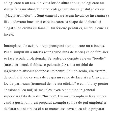
colegi care n-au auzit in viata lor de aluat choux, colegi care nu
stiu sa faca un aluat de paine, colegi care stiu ca gustul se da cu
“Magia aromelor”… Sunt oameni care acum invata ce inseamna sa
fii cu adevarat bucatar si care incearca sa scape de “delicat” si
“legat supa crema cu faina”. Din fericire pentru ei, au de la cine sa
invete.
Intamplarea de azi are drept protagonist un om care nu a inteles.
Pur si simplu nu a inteles (dupa vreo luna de teorie) ca de fapt aici
se face scoala profesionala. Se vedea de departe ca e un “foodie”
(urasc termenul, il folosesc peiorativ 🙂 ), stia tot felul de
ingrediente absolut necunoscute pentru unii de acolo, era extrem
de contrariat de ce supa de ceapa nu se poate face si cu Gruyere in
loc de parmezan (termenul de “reteta oficiala” e cam blurry pentru
“pasionati” ca noi) si, mai ales, avea o atitudine in general
superioara fata de restul “turmei”. Un mic exemplu ar fi ca atunci
cand a gustat dintr-un preparat exemplu (pulpa de pui umpluta) a
declarat sus si tare ca el n-ar manca asa ceva si ca ala e preparat