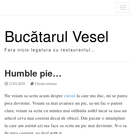
Toggl
navig
Bucătarul Vesel
Fara nicio legatura cu restaurantul…
Humble pie…
23.03.2010
Chestii serioase
Nu voiam sa scriu acum despre
cursul
la care ma duc, mi se parea
prea devreme. Voiam sa mai avansez un pic, sa-mi fac o parere
clara, voiam sa scriu cu mintea mai odihnita astfel incat sa iasa un
articol ceva mai coerent decat de obicei. Din pacate o intamplare
la care am asistat azi ma face sa scriu un pic mai devreme. N-o sa
fie prea coerent, so deal with it…