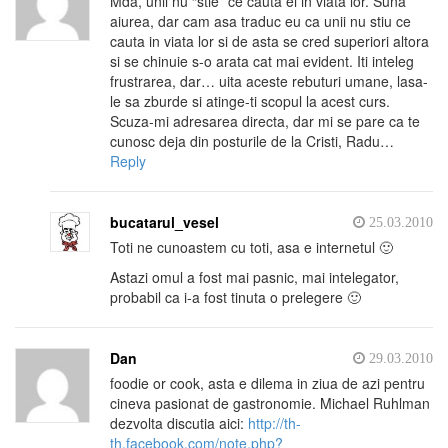
Mda, unii nu “stie” ce cauta ei in viata lor. Suna
aiurea, dar cam asa traduc eu ca unii nu stiu ce
cauta in viata lor si de asta se cred superiori altora
si se chinuie s-o arata cat mai evident. Iti inteleg
frustrarea, dar… uita aceste rebuturi umane, lasa-
le sa zburde si atinge-ti scopul la acest curs.
Scuza-mi adresarea directa, dar mi se pare ca te
cunosc deja din posturile de la Cristi, Radu…
Reply
bucatarul_vesel
25.03.2010
Toti ne cunoastem cu toti, asa e internetul 🙂
Astazi omul a fost mai pasnic, mai intelegator,
probabil ca i-a fost tinuta o prelegere 🙂
Dan
29.03.2010
foodie or cook, asta e dilema in ziua de azi pentru
cineva pasionat de gastronomie. Michael Ruhlman
dezvolta discutia aici:
http://th-
th.facebook.com/note.php?