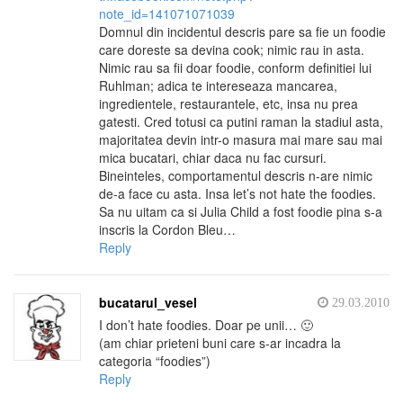
note_id=141071071039
Domnul din incidentul descris pare sa fie un foodie
care doreste sa devina cook; nimic rau in asta.
Nimic rau sa fii doar foodie, conform definitiei lui
Ruhlman; adica te intereseaza mancarea,
ingredientele, restaurantele, etc, insa nu prea
gatesti. Cred totusi ca putini raman la stadiul asta,
majoritatea devin intr-o masura mai mare sau mai
mica bucatari, chiar daca nu fac cursuri.
Bineinteles, comportamentul descris n-are nimic
de-a face cu asta. Insa let’s not hate the foodies.
Sa nu uitam ca si Julia Child a fost foodie pina s-a
inscris la Cordon Bleu…
Reply
bucatarul_vesel
29.03.2010
I don’t hate foodies. Doar pe unii… 🙂
(am chiar prieteni buni care s-ar incadra la
categoria “foodies”)
Reply