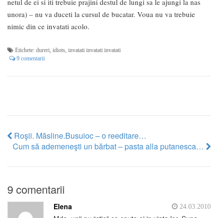
netul de ei si iti trebuie prajini destul de lungi sa le ajungi la nas
unora) – nu va duceti la cursul de bucatar. Voua nu va trebuie
nimic din ce invatati acolo.
Etichete:
dureri
,
idiots
,
invatati invatati invatati
9 comentarii
Roşii. Măsline.Busuioc – o reeditare…
Cum să ademeneşti un bărbat – pasta alla putanesca…
9 comentarii
Elena
24.03.2010