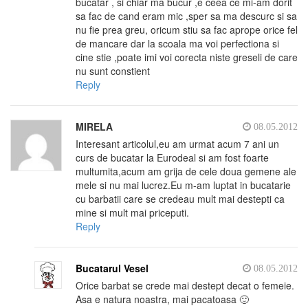
bucatar , si chiar ma bucur ,e ceea ce mi-am dorit
sa fac de cand eram mic ,sper sa ma descurc si sa
nu fie prea greu, oricum stiu sa fac aprope orice fel
de mancare dar la scoala ma voi perfectiona si
cine stie ,poate imi voi corecta niste greseli de care
nu sunt constient
Reply
MIRELA
08.05.2012
Interesant articolul,eu am urmat acum 7 ani un
curs de bucatar la Eurodeal si am fost foarte
multumita,acum am grija de cele doua gemene ale
mele si nu mai lucrez.Eu m-am luptat in bucatarie
cu barbatii care se credeau mult mai destepti ca
mine si mult mai priceputi.
Reply
Bucatarul Vesel
08.05.2012
Orice barbat se crede mai destept decat o femeie.
Asa e natura noastra, mai pacatoasa 🙂