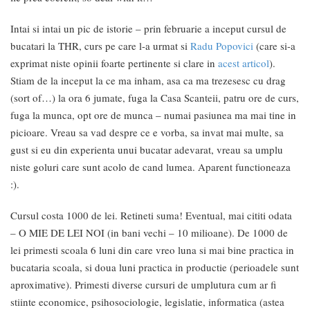
Intai si intai un pic de istorie – prin februarie a inceput cursul de
bucatari la THR, curs pe care l-a urmat si
Radu Popovici
(care si-a
exprimat niste opinii foarte pertinente si clare in
acest articol
).
Stiam de la inceput la ce ma inham, asa ca ma trezesesc cu drag
(sort of…) la ora 6 jumate, fuga la Casa Scanteii, patru ore de curs,
fuga la munca, opt ore de munca – numai pasiunea ma mai tine in
picioare. Vreau sa vad despre ce e vorba, sa invat mai multe, sa
gust si eu din experienta unui bucatar adevarat, vreau sa umplu
niste goluri care sunt acolo de cand lumea. Aparent functioneaza
:).
Cursul costa 1000 de lei. Retineti suma! Eventual, mai cititi odata
– O MIE DE LEI NOI (in bani vechi – 10 milioane). De 1000 de
lei primesti scoala 6 luni din care vreo luna si mai bine practica in
bucataria scoala, si doua luni practica in productie (perioadele sunt
aproximative). Primesti diverse cursuri de umplutura cum ar fi
stiinte economice, psihosociologie, legislatie, informatica (astea