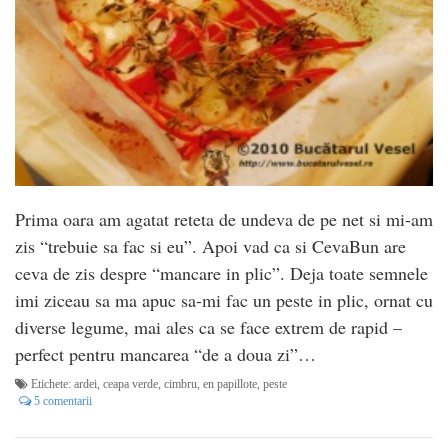
Prima oara am agatat reteta de undeva de pe net si mi-am
zis “trebuie sa fac si eu”. Apoi vad ca si CevaBun are
ceva de zis despre “mancare in plic”. Deja toate semnele
imi ziceau sa ma apuc sa-mi fac un peste in plic, ornat cu
diverse legume, mai ales ca se face extrem de rapid –
perfect pentru mancarea “de a doua zi”…
Etichete:
ardei
,
ceapa verde
,
cimbru
,
en papillote
,
peste
5 comentarii