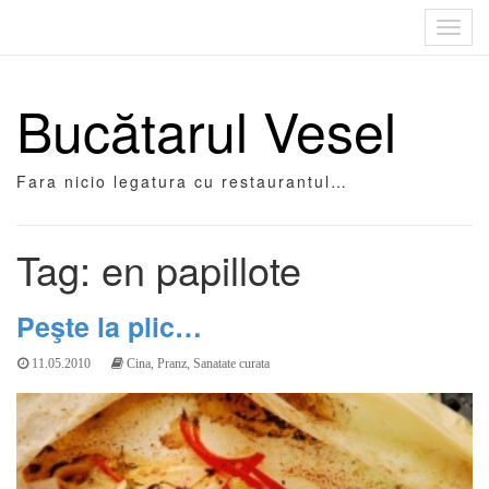
Toggl
navig
Bucătarul Vesel
Fara nicio legatura cu restaurantul…
Tag: en papillote
Peşte la plic…
11.05.2010
Cina
,
Pranz
,
Sanatate curata