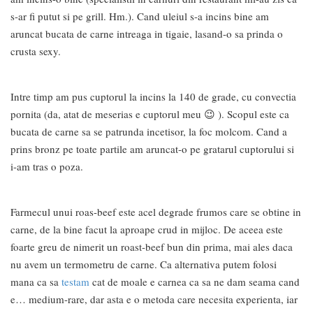
s-ar fi putut si pe grill. Hm.). Cand uleiul s-a incins bine am
aruncat bucata de carne intreaga in tigaie, lasand-o sa prinda o
crusta sexy.
Intre timp am pus cuptorul la incins la 140 de grade, cu convectia
pornita (da, atat de meserias e cuptorul meu 😉 ). Scopul este ca
bucata de carne sa se patrunda incetisor, la foc molcom. Cand a
prins bronz pe toate partile am aruncat-o pe gratarul cuptorului si
i-am tras o poza.
Farmecul unui roas-beef este acel degrade frumos care se obtine in
carne, de la bine facut la aproape crud in mijloc. De aceea este
foarte greu de nimerit un roast-beef bun din prima, mai ales daca
nu avem un termometru de carne. Ca alternativa putem folosi
mana ca sa
testam
cat de moale e carnea ca sa ne dam seama cand
e… medium-rare, dar asta e o metoda care necesita experienta, iar