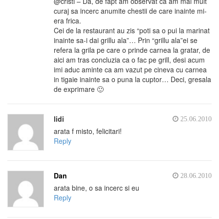
@cristi – Da, de fapt am observat ca am mai mult
curaj sa incerc anumite chestii de care inainte mi-
era frica.
Cei de la restaurant au zis “poti sa o pui la marinat
inainte sa-i dai grillu ala”… Prin “grillu ala”ei se
refera la grila pe care o prinde carnea la gratar, de
aici am tras concluzia ca o fac pe grill, desi acum
imi aduc aminte ca am vazut pe cineva cu carnea
in tigaie inainte sa o puna la cuptor… Deci, gresala
de exprimare 🙂
lidi
25.06.2010
arata f misto, felicitari!
Reply
Dan
28.06.2010
arata bine, o sa incerc si eu
Reply