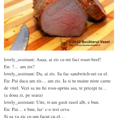
lovely_assistant: Aaaa, ai zis ca-mi faci roast-beef!
Eu: ?… am zis?
lovely_assistant: Da, ai zis. Sa fac sandwitch-uri cu el.
Eu: Pai daca am zis… am zis. Ia si tu maine niste carne
de vitel. Vezi sa nu fie rosu-aprins asa, te pricepi tu…
(a doua zi, pe seara)
lovely_assistant: Uite, ti-am gasit rasol alb, e bun.
Eu: Pai… e bun, las’ c-o iesi ceva.
Si sa va zic ce-am facut cu el…