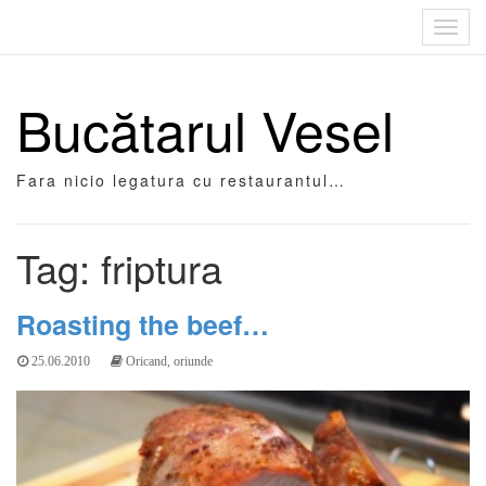
Toggl
navig
Bucătarul Vesel
Fara nicio legatura cu restaurantul…
Tag: friptura
Roasting the beef…
25.06.2010
Oricand, oriunde