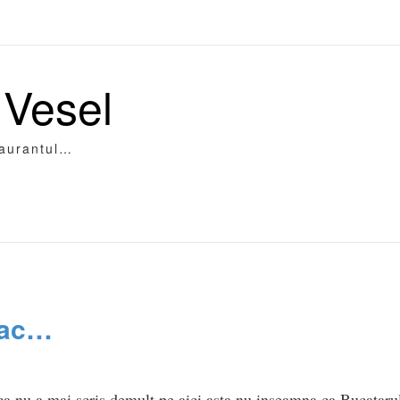
 Vesel
taurantul…
mac…
a nu a mai scris demult pe aici asta nu inseamna ca Bucatarul