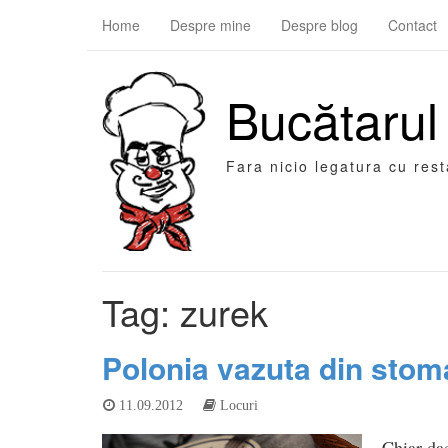
Home
Despre mine
Despre blog
Contact
Bucătarul
Fara nicio legatura cu res
Tag: zurek
Polonia vazuta din sto
11.09.2012
Locuri
Chiar dac