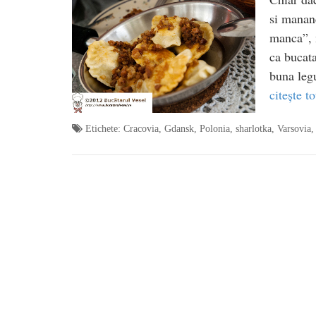
si mananc
manca”, m
ca bucata
buna legu
citește to
Etichete:
Cracovia
,
Gdansk
,
Polonia
,
sharlotka
,
Varsovia