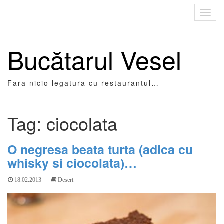
Toggl
navig
Bucătarul Vesel
Fara nicio legatura cu restaurantul…
Tag: ciocolata
O negresa beata turta (adica cu
whisky si ciocolata)…
18.02.2013
Desert