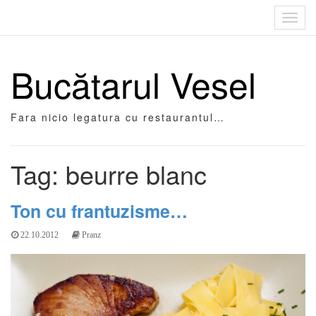
Toggl
navig
Bucătarul Vesel
Fara nicio legatura cu restaurantul…
Tag: beurre blanc
Ton cu frantuzisme…
22.10.2012
Pranz