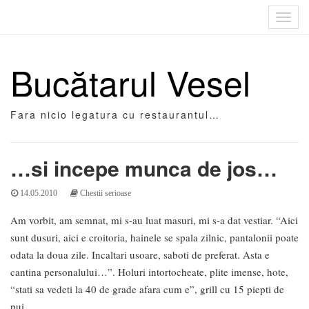
Toggl
navig
Bucătarul Vesel
Fara nicio legatura cu restaurantul…
…si incepe munca de jos…
14.05.2010
Chestii serioase
Am vorbit, am semnat, mi s-au luat masuri, mi s-a dat vestiar. “Aici
sunt dusuri, aici e croitoria, hainele se spala zilnic, pantalonii poate
odata la doua zile. Incaltari usoare, saboti de preferat. Asta e
cantina personalului…”. Holuri intortocheate, plite imense, hote,
“stati sa vedeti la 40 de grade afara cum e”, grill cu 15 piepti de
pui.