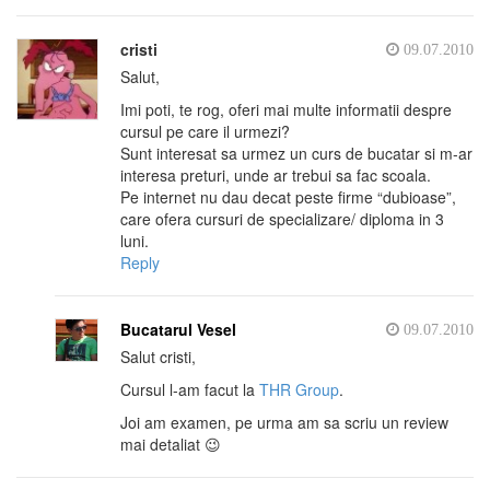
cristi
09.07.2010
Salut,
Imi poti, te rog, oferi mai multe informatii despre
cursul pe care il urmezi?
Sunt interesat sa urmez un curs de bucatar si m-ar
interesa preturi, unde ar trebui sa fac scoala.
Pe internet nu dau decat peste firme “dubioase”,
care ofera cursuri de specializare/ diploma in 3
luni.
Reply
Bucatarul Vesel
09.07.2010
Salut cristi,
Cursul l-am facut la
THR Group
.
Joi am examen, pe urma am sa scriu un review
mai detaliat 😉