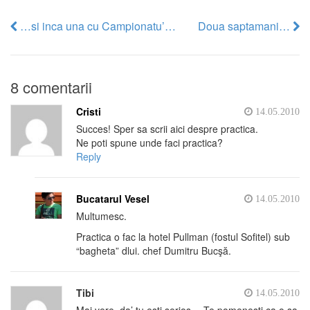
…si inca una cu Campionatu’…
Doua saptamani…
8 comentarii
Cristi
14.05.2010
Succes! Sper sa scrii aici despre practica.
Ne poti spune unde faci practica?
Reply
Bucatarul Vesel
14.05.2010
Multumesc.
Practica o fac la hotel Pullman (fostul Sofitel) sub
“bagheta” dlui. chef Dumitru Bucşă.
Tibi
14.05.2010