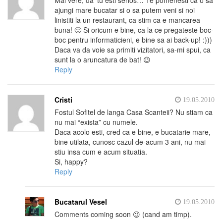
Mai vere, da’ tu esti serios… Te pomenesti ca o sa
ajungi mare bucatar si o sa putem veni si noi
linistiti la un restaurant, ca stim ca e mancarea
buna! 🙂 Si oricum e bine, ca la ce pregateste boc-
boc pentru informaticieni, e bine sa ai back-up! :)))
Daca va da voie sa primiti vizitatori, sa-mi spui, ca
sunt la o aruncatura de bat! 😉
Reply
Cristi
19.05.2010
Fostul Sofitel de langa Casa Scanteii? Nu stiam ca
nu mai “exista” cu numele.
Daca acolo esti, cred ca e bine, e bucatarie mare,
bine utilata, cunosc cazul de-acum 3 ani, nu mai
stiu insa cum e acum situatia.
Si, happy?
Reply
Bucatarul Vesel
19.05.2010
Comments coming soon 😉 (cand am timp).