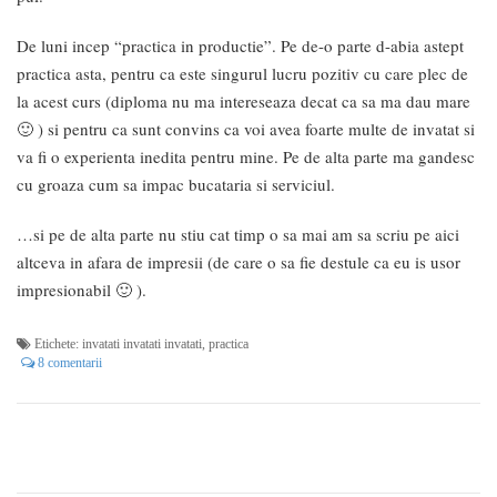
De luni incep “practica in productie”. Pe de-o parte d-abia astept
practica asta, pentru ca este singurul lucru pozitiv cu care plec de
la acest curs (diploma nu ma intereseaza decat ca sa ma dau mare
🙂 ) si pentru ca sunt convins ca voi avea foarte multe de invatat si
va fi o experienta inedita pentru mine. Pe de alta parte ma gandesc
cu groaza cum sa impac bucataria si serviciul.
…si pe de alta parte nu stiu cat timp o sa mai am sa scriu pe aici
altceva in afara de impresii (de care o sa fie destule ca eu is usor
impresionabil 🙂 ).
Etichete:
invatati invatati invatati
,
practica
8 comentarii