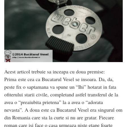
Acest articol trebuie sa inceapa cu doua premise:
Prima este cea ca Bucatarul Vesel se insoara. Da, da,
peste fix o saptamana va spune un “Ihi” hotarat in fata
ofiterului starii civile, completand astfel transferul de la
avea o “preaiubita prietena” la a avea o “adorata
nevasta”. A doua este ca Bucatarul Vesel era singurul om
din Romania care sta la curte si nu are gratar. Fiecare
roman care isi face o casa urmeaza niste etape foarte