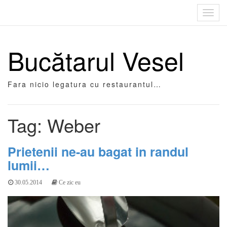
Toggl
navig
Bucătarul Vesel
Fara nicio legatura cu restaurantul…
Tag: Weber
Prietenii ne-au bagat in randul
lumii…
30.05.2014
Ce zic eu