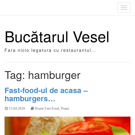
Toggl
navig
Bucătarul Vesel
Fara nicio legatura cu restaurantul…
Tag: hamburger
Fast-food-ul de acasa –
hamburgers…
13.04.2010
Home Fast Food
,
Pranz